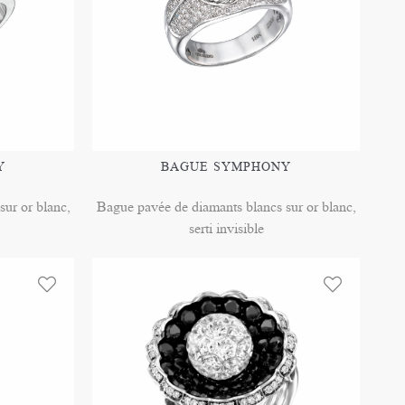
Y
BAGUE SYMPHONY
ur or blanc,
Bague pavée de diamants blancs sur or blanc,
serti invisible